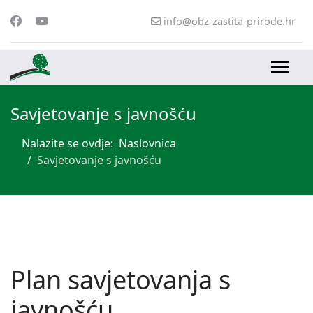
info@obz-zastita-prirode.hr
Savjetovanje s javnošću
Nalazite se ovdje:
Naslovnica
Savjetovanje s javnošću
Plan savjetovanja s
javnošću