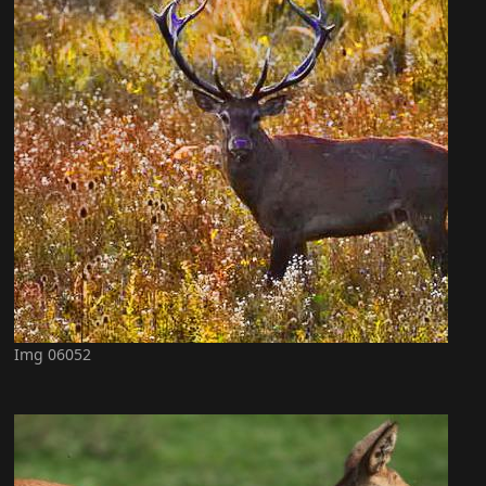
Img 06052