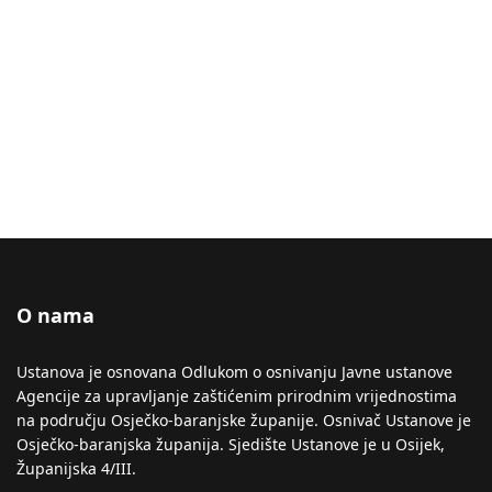
O nama
Ustanova je osnovana Odlukom o osnivanju Javne ustanove
Agencije za upravljanje zaštićenim prirodnim vrijednostima
na području Osječko-baranjske županije. Osnivač Ustanove je
Osječko-baranjska županija. Sjedište Ustanove je u Osijek,
Županijska 4/III.