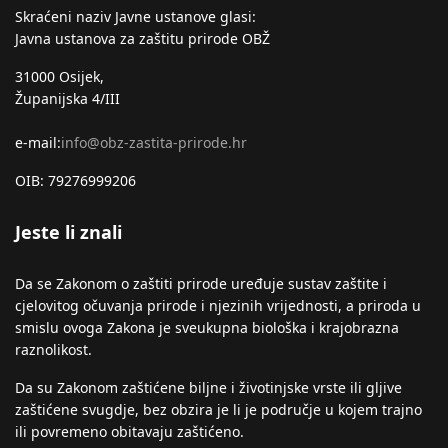
Skraćeni naziv Javne ustanove glasi:
Javna ustanova za zaštitu prirode OBŽ
31000 Osijek,
Županijska 4/III
e-mail:
info@obz-zastita-prirode.hr
OIB: 79276999206
Jeste li znali
Da se Zakonom o zaštiti prirode uređuje sustav zaštite i
cjelovitog očuvanja prirode i njezinih vrijednosti, a priroda u
smislu ovoga Zakona je sveukupna biološka i krajobrazna
raznolikost.
Da su Zakonom zaštićene biljne i životinjske vrste ili gljive
zaštićene svugdje, bez obzira je li je područje u kojem trajno
ili povremeno obitavaju zaštićeno.