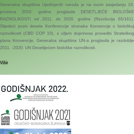
Generalna skupština Ujedinjenih naroda je na svom zasjedanju 10.
prosinca 2010. godine proglasila DESETLJEĆE BIOLOŠKE
RAZNOLIKOSTI od 2011. do 2020. godine (Rezolucija 65/161).
Slijedeći poziv desete Konferencije stranaka Konvencije o biološkoj
raznolikosti (CBD COP 10), s ciljem doprinosa provedbi Strateškog
plana Konvencije, Generalna skupština UN-a proglasila je razdoblje
2011. -2020. UN Desetljećem biološke raznolikosti.
Više