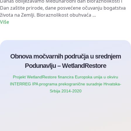
Danas obilježavamo Međunarodni dan bioraznolikosti i
Dan zaštite prirode, dane posvećene očuvanju bogatstva
života na Zemlji. Bioraznolikost obuhvaća ...
Više
Obnova močvarnih područja u srednjem
Podunavlju – WetlandRestore
Projekt WetlandRestore financira Europska unija u okviru
INTERREG IPA programa prekogranične suradnje Hrvatska-
Srbija 2014-2020