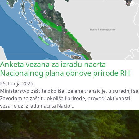
Anketa vezana za izradu nacrta
Nacionalnog plana obnove prirode RH
25. lipnja 2026.
Ministarstvo zaštite okoliša i zelene tranzicije, u suradnji sa
Zavodom za zaštitu okoliša i prirode, provodi aktivnosti
vezane uz izradu nacrta Nacio...