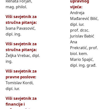
Renata Forjan,
upravnog
mag. philol.
vijeća:
Andreja
Viši savjetnik za
Mađarević Bilić,
stručna pitanja:
dipl. iur.
Ivana Pavasović,
prof. dr.sc.
dipl. ing.
Jurislav Babić
Ana
Viši savjetnik za
Prekratić, prof.
stručna pitanja:
biol. kem.
Željka Vrebac, dipl.
Mario Spajić,
ing.
dipl. ing. građ.
Viši savjetnik za
pravne poslove:
Tomislav Kordi,
dipl. iur.
Viši savjetnik za
financije i