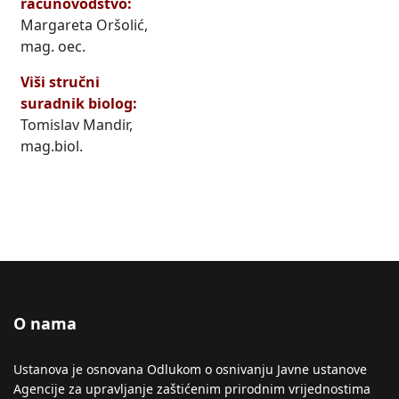
računovodstvo:
Margareta Oršolić,
mag. oec.
Viši stručni
suradnik biolog:
Tomislav Mandir,
mag.biol.
O nama
Ustanova je osnovana Odlukom o osnivanju Javne ustanove
Agencije za upravljanje zaštićenim prirodnim vrijednostima