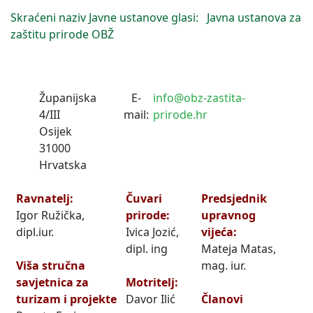
Skraćeni naziv Javne ustanove glasi: Javna ustanova za
zaštitu prirode OBŽ
Županijska
E-
info@obz-zastita-
4/III
mail:
prirode.hr
Osijek
31000
Hrvatska
Ravnatelj:
Čuvari
Predsjednik
Igor Ružička,
prirode:
upravnog
dipl.iur.
Ivica Jozić,
vijeća:
dipl. ing
Mateja Matas,
Viša stručna
mag. iur.
savjetnica za
Motritelj:
turizam i projekte
Davor Ilić
Članovi