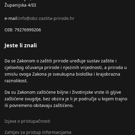
Županijska 4/III
e-mail:
info@obz-zastita-prirode.hr
OIB: 79276999206
Jeste li znali
Da se Zakonom o zaštiti prirode uređuje sustav zaštite i
cjelovitog očuvanja prirode i njezinih vrijednosti, a priroda u
smislu ovoga Zakona je sveukupna biološka i krajobrazna
raznolikost.
Da su Zakonom zaštićene biljne i životinjske vrste ili gljive
zaštićene svugdje, bez obzira je li je područje u kojem trajno
ili povremeno obitavaju zaštićeno.
Izjava o pristupačnosti
Zahtjev za pristup informacijama