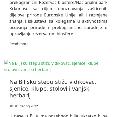
prekogranični Rezervat biosfere/Nacionalni park
Krkonoše sa ciljem upoznavanja zaštićenih
dijelova prirode Europske Unije, ali i razmjene
znanja i iskustava sa kolegama u aktivnostima
očuvanja prirode i prekogranične suradnje u
upravljanju rezervatom biosfere.
Read more …
Na Biljsku stepu stižu vidikovac,
sjenice, klupe, stolovi i vanjski
herbarij
10. studenog 2022.
U naselju Bilje ima posebnog bilja, ukratko bi se