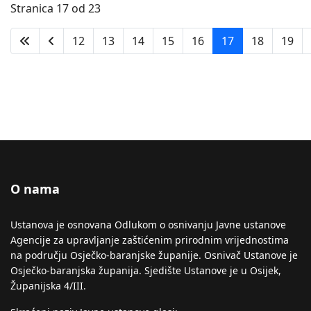
Stranica 17 od 23
12
13
14
15
16
17
18
19
O nama
Ustanova je osnovana Odlukom o osnivanju Javne ustanove
Agencije za upravljanje zaštićenim prirodnim vrijednostima
na području Osječko-baranjske županije. Osnivač Ustanove je
Osječko-baranjska županija. Sjedište Ustanove je u Osijek,
Županijska 4/III.