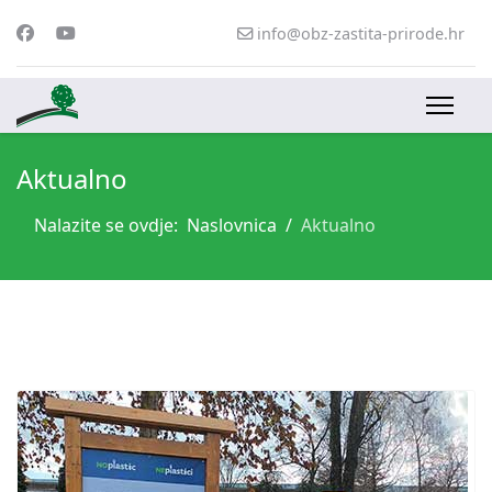
info@obz-zastita-prirode.hr
Aktualno
Nalazite se ovdje:
Naslovnica
Aktualno