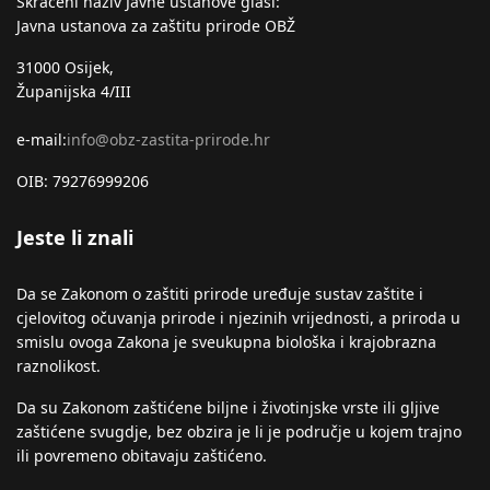
Skraćeni naziv Javne ustanove glasi:
Javna ustanova za zaštitu prirode OBŽ
31000 Osijek,
Županijska 4/III
e-mail:
info@obz-zastita-prirode.hr
OIB: 79276999206
Jeste li znali
Da se Zakonom o zaštiti prirode uređuje sustav zaštite i
cjelovitog očuvanja prirode i njezinih vrijednosti, a priroda u
smislu ovoga Zakona je sveukupna biološka i krajobrazna
raznolikost.
Da su Zakonom zaštićene biljne i životinjske vrste ili gljive
zaštićene svugdje, bez obzira je li je područje u kojem trajno
ili povremeno obitavaju zaštićeno.