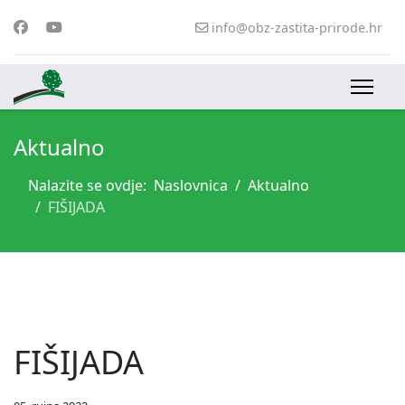
info@obz-zastita-prirode.hr
Aktualno
Nalazite se ovdje:
Naslovnica
Aktualno
FIŠIJADA
FIŠIJADA