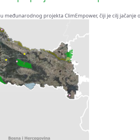
međunarodnog projekta ClimEmpower, čiji je cilj jačanje otp