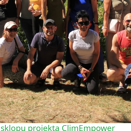
u sklopu projekta ClimEmpower