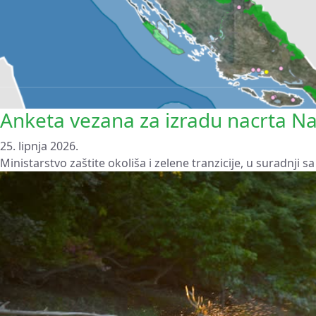
Anketa vezana za izradu nacrta N
25. lipnja 2026.
Ministarstvo zaštite okoliša i zelene tranzicije, u suradnji 