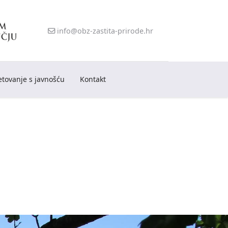
info@obz-zastita-prirode.hr
etovanje s javnošću
Kontakt