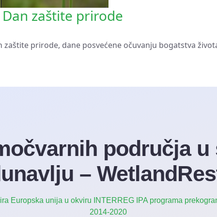
 Dan zaštite prirode
zaštite prirode, dane posvećene očuvanju bogatstva života 
očvarnih područja u
unavlju – WetlandRes
cira Europska unija u okviru INTERREG IPA programa prekogran
2014-2020