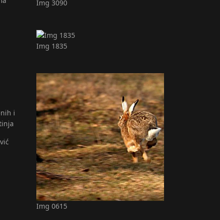
ma
Img 3090
Img 1835
nih i
tinja
vić
Img 0615