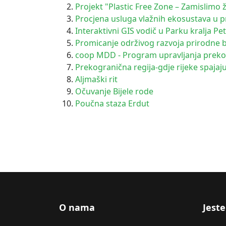
Projekt "Plastic Free Zone – Zamislimo ž
Procjena usluga vlažnih ekosustava u 
Interaktivni GIS vodič u Parku kralja Pe
Promicanje održivog razvoja prirodne 
coop MDD - Program upravljanja preko
Prekogranična regija-gdje rijeke spajaju
Aljmaški rit
Očuvanje Bijele rode
Poučna staza Erdut
O nama
Jeste 