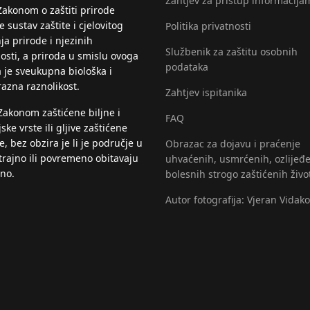
Zahtjev za pristup informacija
Zakonom o zaštiti prirode
 sustav zaštite i cjelovitog
Politika privatnosti
ja prirode i njezinih
Službenik za zaštitu osobnih
nosti, a priroda u smislu ovoga
podataka
 je sveukupna biološka i
razna raznolikost.
Zahtjev ispitanika
Zakonom zaštićene biljne i
FAQ
jske vrste ili gljive zaštićene
, bez obzira je li je područje u
Obrazac za dojavu i praćenje
trajno ili povremeno obitavaju
uhvaćenih, usmrćenih, ozlijeđe
eno.
bolesnih strogo zaštićenih živo
Autor fotografija: Vjeran Vidako