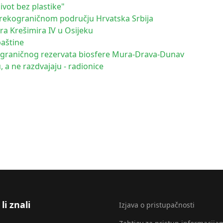
ivot bez plastike"
prekograničnom području Hrvatska Srbija
tra Krešimira IV u Osijeku
baštine
graničnog rezervata biosfere Mura-Drava-Dunav
, a ne razdvajaju - radionice
li znali
Izjava o pristupačnosti