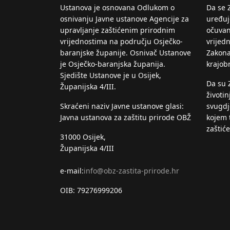
Ustanova je osnovana Odlukom o
Da se 
osnivanju Javne ustanove Agencije za
uređuje
upravljanje zaštićenim prirodnim
očuvan
vrijednostima na području Osječko-
vrijed
baranjske županije. Osnivač Ustanove
Zakona
je Osječko-baranjska županija.
krajob
Sjedište Ustanove je u Osijek,
Da su 
Županijska 4/III.
životin
Skraćeni naziv Javne ustanove glasi:
svugdje
Javna ustanova za zaštitu prirode OBŽ
kojem 
zaštić
31000 Osijek,
Županijska 4/III
e-mail:
info@obz-zastita-prirode.hr
OIB: 79276999206