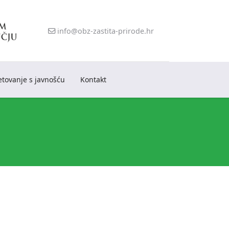
info@obz-zastita-prirode.hr
etovanje s javnošću
Kontakt