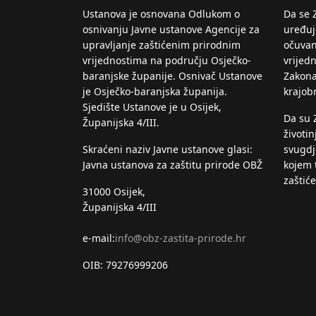
Ustanova je osnovana Odlukom o
Da se 
osnivanju Javne ustanove Agencije za
uređuje
upravljanje zaštićenim prirodnim
očuvan
vrijednostima na području Osječko-
vrijed
baranjske županije. Osnivač Ustanove
Zakona
je Osječko-baranjska županija.
krajob
Sjedište Ustanove je u Osijek,
Da su 
Županijska 4/III.
životin
Skraćeni naziv Javne ustanove glasi:
svugdje
Javna ustanova za zaštitu prirode OBŽ
kojem 
zaštić
31000 Osijek,
Županijska 4/III
e-mail:
info@obz-zastita-prirode.hr
OIB: 79276999206