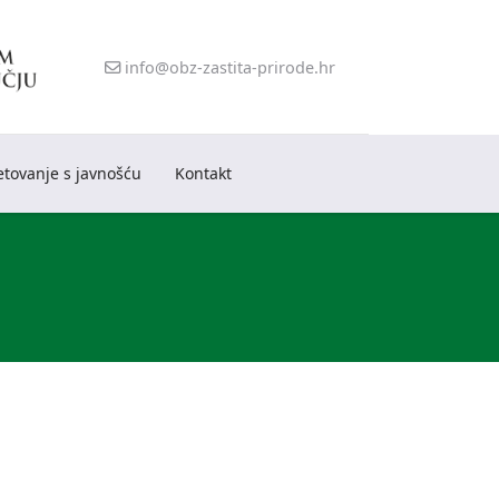
info@obz-zastita-prirode.hr
etovanje s javnošću
Kontakt