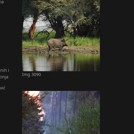
ma
nih i
Img 3090
tinja
vić