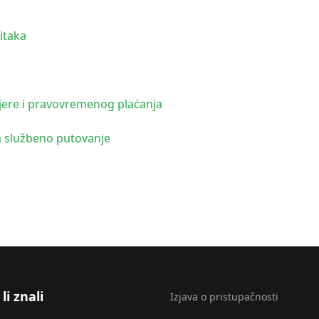
itaka
jere i pravovremenog plaćanja
a službeno putovanje
li znali
Izjava o pristupačnosti