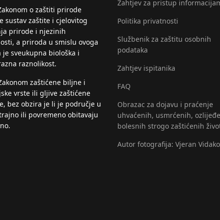
Zahtjev za pristup informacija
Zakonom o zaštiti prirode
 sustav zaštite i cjelovitog
Politika privatnosti
ja prirode i njezinih
Službenik za zaštitu osobnih
nosti, a priroda u smislu ovoga
podataka
 je sveukupna biološka i
razna raznolikost.
Zahtjev ispitanika
Zakonom zaštićene biljne i
FAQ
jske vrste ili gljive zaštićene
, bez obzira je li je područje u
Obrazac za dojavu i praćenje
trajno ili povremeno obitavaju
uhvaćenih, usmrćenih, ozlijeđe
eno.
bolesnih strogo zaštićenih živo
Autor fotografija: Vjeran Vidako