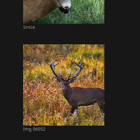
Srnce
Img 06052