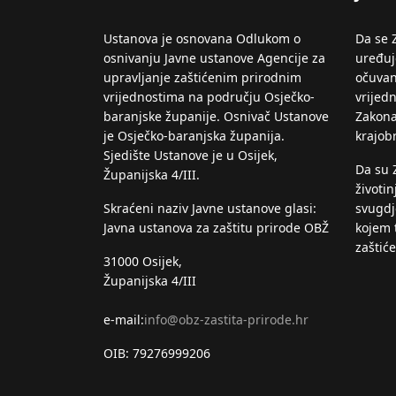
Ustanova je osnovana Odlukom o
Da se 
osnivanju Javne ustanove Agencije za
uređuje
upravljanje zaštićenim prirodnim
očuvan
vrijednostima na području Osječko-
vrijed
baranjske županije. Osnivač Ustanove
Zakona
je Osječko-baranjska županija.
krajob
Sjedište Ustanove je u Osijek,
Da su 
Županijska 4/III.
životin
Skraćeni naziv Javne ustanove glasi:
svugdje
Javna ustanova za zaštitu prirode OBŽ
kojem 
zaštić
31000 Osijek,
Županijska 4/III
e-mail:
info@obz-zastita-prirode.hr
OIB: 79276999206