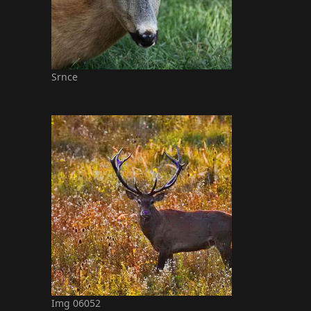
Srnce
Img 06052