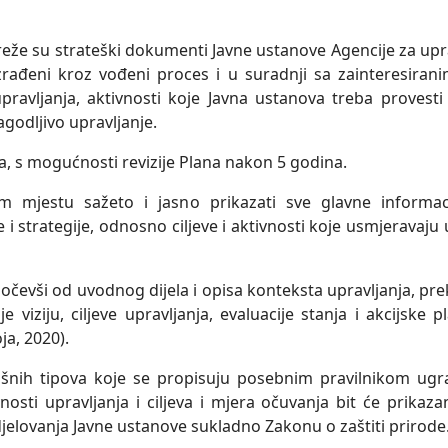
eže su strateški dokumenti Javne ustanove Agencije za upr
rađeni kroz vođeni proces i u suradnji sa zainteresiran
avljanja, aktivnosti koje Javna ustanova treba provesti ka
agodljivo upravljanje.
a, s mogućnosti revizije Plana nakon 5 godina.
om mjestu sažeto i jasno prikazati sve glavne inform
i strategije, odnosno ciljeve i aktivnosti koje usmjeravaju 
, počevši od uvodnog dijela i opisa konteksta upravljanja, pr
čuje viziju, ciljeve upravljanja, evaluacije stanja i akcijs
ja, 2020).
anišnih tipova koje se propisuju posebnim pravilnikom ugra
nosti upravljanja i ciljeva i mjera očuvanja bit će prikaz
jelovanja Javne ustanove sukladno Zakonu o zaštiti prirode