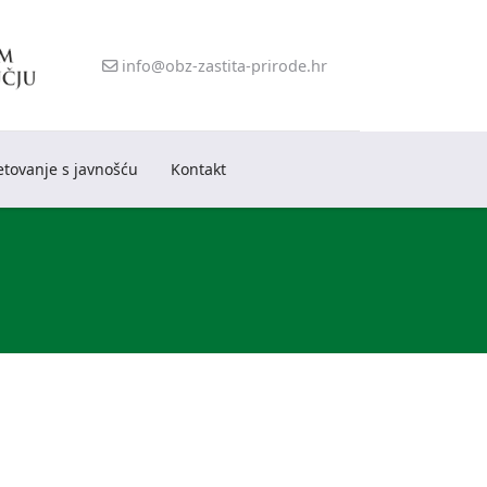
info@obz-zastita-prirode.hr
etovanje s javnošću
Kontakt