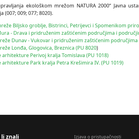
upravljanja ekološkom mrežom NATURA 2000“ Javna ustan
a (007; 009; 077; 8020).
že Biljsko groblje, Bistrinci, Petrijevci i Spomenikom priro
ura - Drava i pridruženim zaštićenim područjima i područj
reže Dunav - Vukovar i pridruženim zaštićenim područjima 
reže Lonđa, Glogovica, Breznica (PU 8020
)
rhitekture Perivoj kralja Tomislava (PU 1018)
rhitekture Park kralja Petra Krešimira IV. (PU 1019)
li znali
Izjava o pristupačnosti