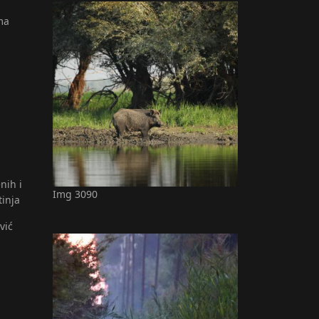
ma
nih i
Img 3090
tinja
vić