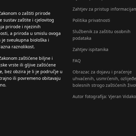
Zahtjev za pristup informacija
Zakonom o zaštiti prirode
 sustav zaštite i cjelovitog
Politika privatnosti
ja prirode i njezinih
Službenik za zaštitu osobnih
nosti, a priroda u smislu ovoga
podataka
 je sveukupna biološka i
razna raznolikost.
Zahtjev ispitanika
Zakonom zaštićene biljne i
FAQ
jske vrste ili gljive zaštićene
, bez obzira je li je područje u
Obrazac za dojavu i praćenje
trajno ili povremeno obitavaju
uhvaćenih, usmrćenih, ozlijeđe
eno.
bolesnih strogo zaštićenih živo
Autor fotografija: Vjeran Vidako