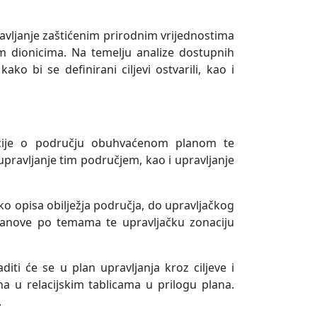
avljanje zaštićenim prirodnim vrijednostima
im dionicima. Na temelju analize dostupnih
ko bi se definirani ciljevi ostvarili, kao i
acije o području obuhvaćenom planom te
upravljanje tim područjem, kao i upravljanje
eko opisa obilježja područja, do upravljačkog
ke planove po temama te upravljačku zonaciju
diti će se u plan upravljanja kroz ciljeve i
ana u relacijskim tablicama u prilogu plana.
.