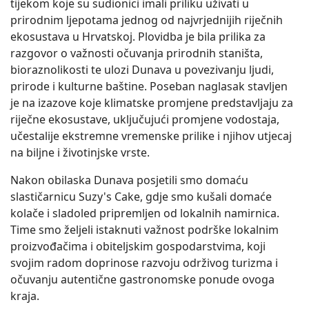
tijekom koje su sudionici imali priliku uživati u
prirodnim ljepotama jednog od najvrjednijih riječnih
ekosustava u Hrvatskoj. Plovidba je bila prilika za
razgovor o važnosti očuvanja prirodnih staništa,
bioraznolikosti te ulozi Dunava u povezivanju ljudi,
prirode i kulturne baštine. Poseban naglasak stavljen
je na izazove koje klimatske promjene predstavljaju za
riječne ekosustave, uključujući promjene vodostaja,
učestalije ekstremne vremenske prilike i njihov utjecaj
na biljne i životinjske vrste.
Nakon obilaska Dunava posjetili smo domaću
slastičarnicu Suzy's Cake, gdje smo kušali domaće
kolače i sladoled pripremljen od lokalnih namirnica.
Time smo željeli istaknuti važnost podrške lokalnim
proizvođačima i obiteljskim gospodarstvima, koji
svojim radom doprinose razvoju održivog turizma i
očuvanju autentične gastronomske ponude ovoga
kraja.