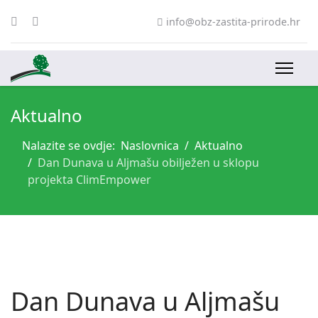
info@obz-zastita-prirode.hr
Aktualno
Nalazite se ovdje:
Naslovnica
Aktualno
Dan Dunava u Aljmašu obilježen u sklopu
projekta ClimEmpower
Dan Dunava u Aljmašu