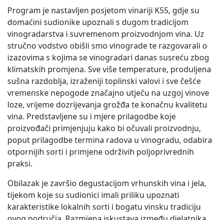
Program je nastavljen posjetom vinariji K55, gdje su
domaćini sudionike upoznali s dugom tradicijom
vinogradarstva i suvremenom proizvodnjom vina. Uz
stručno vodstvo obišli smo vinograde te razgovarali o
izazovima s kojima se vinogradari danas susreću zbog
klimatskih promjena. Sve više temperature, produljena
sušna razdoblja, izraženiji toplinski valovi i sve češće
vremenske nepogode značajno utječu na uzgoj vinove
loze, vrijeme dozrijevanja grožđa te konačnu kvalitetu
vina. Predstavljene su i mjere prilagodbe koje
proizvođači primjenjuju kako bi očuvali proizvodnju,
poput prilagodbe termina radova u vinogradu, odabira
otpornijih sorti i primjene održivih poljoprivrednih
praksi.
Obilazak je završio degustacijom vrhunskih vina i jela,
tijekom koje su sudionici imali priliku upoznati
karakteristike lokalnih sorti i bogatu vinsku tradiciju
ovog područja. Razmjena iskustava između djelatnika