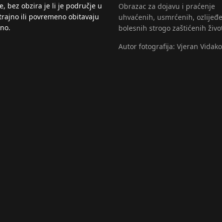
, bez obzira je li je područje u
Obrazac za dojavu i praćenje
trajno ili povremeno obitavaju
uhvaćenih, usmrćenih, ozlijeđe
eno.
bolesnih strogo zaštićenih živo
Autor fotografija: Vjeran Vidako