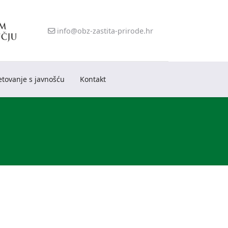
info@obz-zastita-prirode.hr
etovanje s javnošću
Kontakt