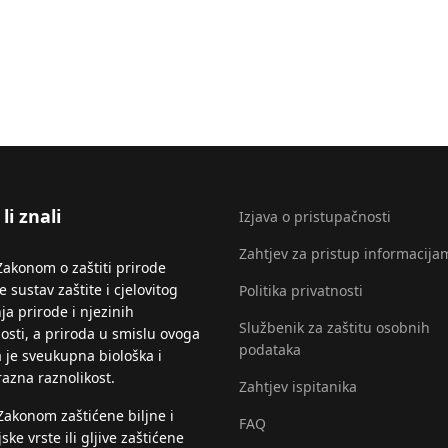
li znali
Izjava o pristupačnosti
Zahtjev za pristup informacija
Zakonom o zaštiti prirode
 sustav zaštite i cjelovitog
Politika privatnosti
ja prirode i njezinih
Službenik za zaštitu osobnih
nosti, a priroda u smislu ovoga
podataka
 je sveukupna biološka i
razna raznolikost.
Zahtjev ispitanika
Zakonom zaštićene biljne i
FAQ
jske vrste ili gljive zaštićene