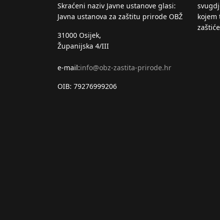
Skraćeni naziv Javne ustanove glasi:
svugdje
Javna ustanova za zaštitu prirode OBŽ
kojem 
zaštić
31000 Osijek,
Županijska 4/III
e-mail:
info@obz-zastita-prirode.hr
OIB: 79276999206