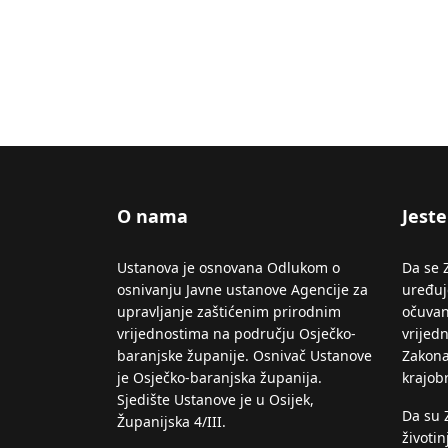
O nama
Jeste 
Ustanova je osnovana Odlukom o
Da se 
osnivanju Javne ustanove Agencije za
uređuje
upravljanje zaštićenim prirodnim
očuvan
vrijednostima na području Osječko-
vrijed
baranjske županije. Osnivač Ustanove
Zakona
je Osječko-baranjska županija.
krajob
Sjedište Ustanove je u Osijek,
Da su 
Županijska 4/III.
životin