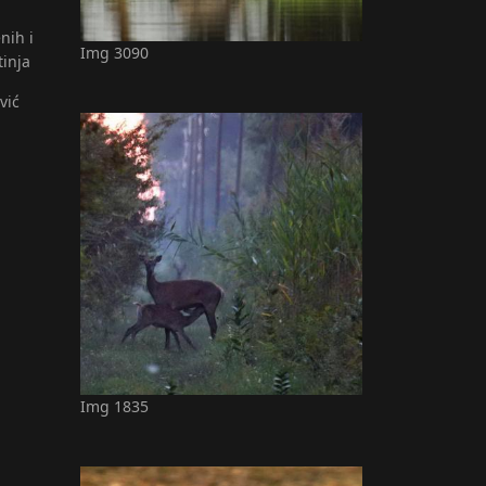
nih i
Img 3090
tinja
vić
Img 1835